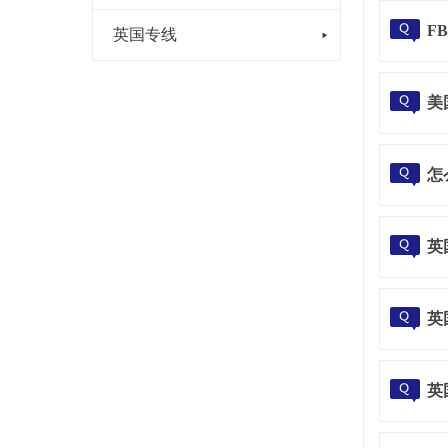
F
英国专线
美
怎
英
英
英