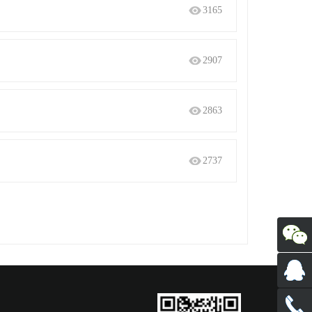
3165
2907
2863
2737