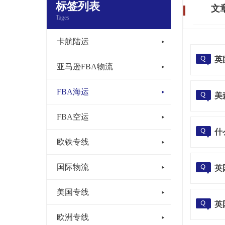
标签列表
文
Tages
卡航陆运
英
亚马逊FBA物流
FBA海运
美
FBA空运
什
欧铁专线
国际物流
英
美国专线
英
欧洲专线