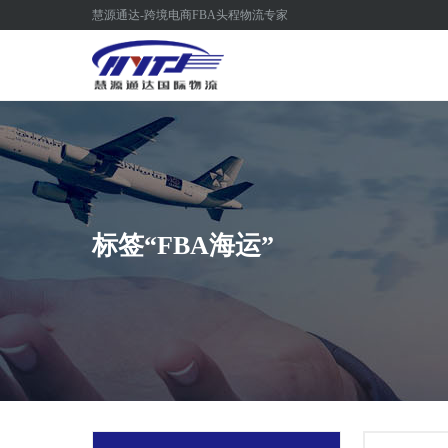
慧源通达-跨境电商FBA头程物流专家
标签“FBA海运”