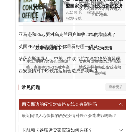
可以为客户节省大量的物
班列运行时间短，全程时
盟国家今年可能执行新的税务
流成本
效大约30天左右可以进入
制度
2022-01-10
#欧洲专线
,
FBA仓库
#欧铁专线
,
亚马逊和Ebay要对乌克兰用户加收20%的增值税了
英国FBA头程专线服务你最看好哪一项？
双清包税到门
出货较为灵活
哈萨克斯坦暴乱，中英、中欧卡航在途货物恐遭延误
本土清关行监管仓自主清
卖家可以根据自己的实际
关，查验率1%-3%效率高
情况选择整柜出货或者散
西安疫情对中欧铁路运输会造成影响吗？
货拼柜
常见问题
查看更多
西安那边的疫情对铁路专线会有影响吗
最近闹得人心惶惶的西安疫情对铁路会造成影响吗？
卡航和卡铁联运卖家应该如何选择？