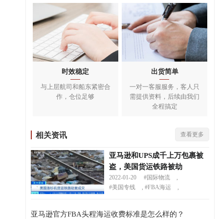
时效稳定
出货简单
与上层航司和船东紧密合
一对一客服服务，客人只
作，仓位足够
需提供资料，后续由我们
全程搞定
相关资讯
查看更多
亚马逊和UPS成千上万包裹被
盗，美国货运铁路被劫
2022-01-20
#国际物流
,
#美国专线
,
#FBA海运
,
亚马逊官方FBA头程海运收费标准是怎么样的？