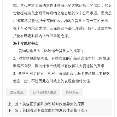
式
货代先将卖家的货物通过海运的方式运抵目的港口
然后
。
，
货物提柜清关之后再将货物交给当地的卡车公司承运
因为是
。
用卡车将货物运抵至英国
因此在货量上有一定的要求
FBA
，
。
在卡车公司承运之后
会先跟亚马逊仓库进行预约
然后再将
，
，
货物在既定时间内送到亚马逊仓库
。
海卡专线的特点
1、
货物运输量大
比较适合货量大的卖家
，
；
2、
对货物包装要求低
有些卖家的产品是比较大的
用快递
。
，
派送不划算
因此海卡专线可以有效解决大货运输的要求
，
3、
价格相对更便宜
相对于海派而言
海卡在价格上要稍微
，
，
便宜一些
不过因此在时效上的表现也相对欠佳
，
。
国际物流
亚马逊FBA物流
FBA海运
上一篇：美森正班船和加班船时效差异大的原因
下一篇：英国海运专线里面的海派具体是指什么？